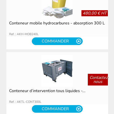
480,00 € HT
Conteneur mobile hydrocarbures - absorption 300 L
Ref. : AKH-MOB240L
COMMANDER
Contactez
nous
Conteneur d’intervention tous liquides -...
Ref. : AKTL-CONT300L
COMMANDER