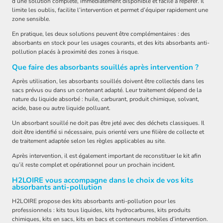
d’une solution complète, immédiatement disponible et facile à repérer. Il
limite les oublis, facilite l’intervention et permet d’équiper rapidement une
zone sensible.
En pratique, les deux solutions peuvent être complémentaires : des
absorbants en stock pour les usages courants, et des kits absorbants anti-
pollution placés à proximité des zones à risque.
Que faire des absorbants souillés après intervention ?
Après utilisation, les absorbants souillés doivent être collectés dans les
sacs prévus ou dans un contenant adapté. Leur traitement dépend de la
nature du liquide absorbé : huile, carburant, produit chimique, solvant,
acide, base ou autre liquide polluant.
Un absorbant souillé ne doit pas être jeté avec des déchets classiques. Il
doit être identifié si nécessaire, puis orienté vers une filière de collecte et
de traitement adaptée selon les règles applicables au site.
Après intervention, il est également important de reconstituer le kit afin
qu’il reste complet et opérationnel pour un prochain incident.
H2LOIRE vous accompagne dans le choix de vos kits
absorbants anti-pollution
H2LOIRE propose des kits absorbants anti-pollution pour les
professionnels : kits tous liquides, kits hydrocarbures, kits produits
chimiques, kits en sacs, kits en bacs et conteneurs mobiles d’intervention.