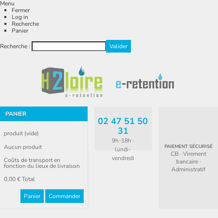
Menu
Fermer
Log in
Recherche
Panier
Recherche :
PANIER
02 47 51 50
31
produit
(vide)
9h-18h ·
Aucun produit
PAIEMENT SÉCURISÉ
lundi-
CB · Virement
vendredi
Coûts de transport en
bancaire ·
fonction du lieux de livraison
Administratif
0,00 €
Total
Panier
Commander