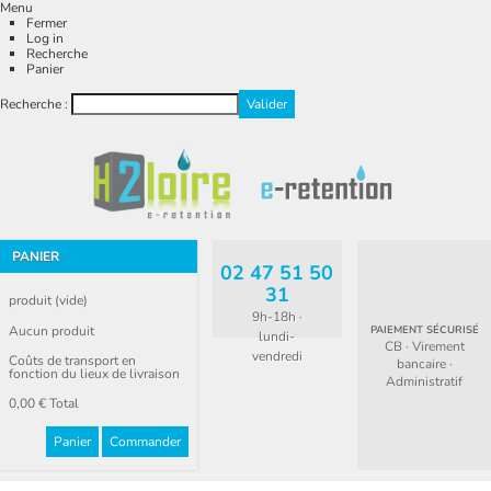
Menu
Fermer
Log in
Recherche
Panier
Recherche :
PANIER
02 47 51 50
31
produit
(vide)
9h-18h ·
Aucun produit
PAIEMENT SÉCURISÉ
lundi-
CB · Virement
vendredi
Coûts de transport en
bancaire ·
fonction du lieux de livraison
Administratif
0,00 €
Total
Panier
Commander