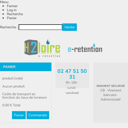
Menu
Fermer
Log in
Recherche
Panier
Recherche :
PANIER
02 47 51 50
31
produit
(vide)
9h-18h ·
Aucun produit
PAIEMENT SÉCURISÉ
lundi-
CB · Virement
vendredi
Coûts de transport en
bancaire ·
fonction du lieux de livraison
Administratif
0,00 €
Total
Panier
Commander