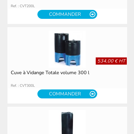
Ref. : CVT200L
COMMANDER
534,00 € HT
Cuve à Vidange Totale volume 300 l
Ref. : CVT300L
COMMANDER