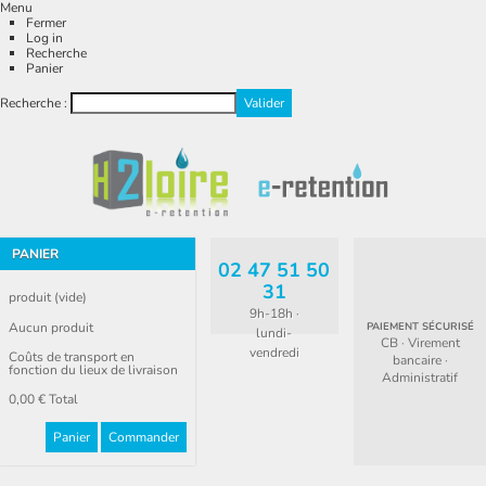
Menu
Fermer
Log in
Recherche
Panier
Recherche :
PANIER
02 47 51 50
31
produit
(vide)
9h-18h ·
Aucun produit
PAIEMENT SÉCURISÉ
lundi-
CB · Virement
vendredi
Coûts de transport en
bancaire ·
fonction du lieux de livraison
Administratif
0,00 €
Total
Panier
Commander