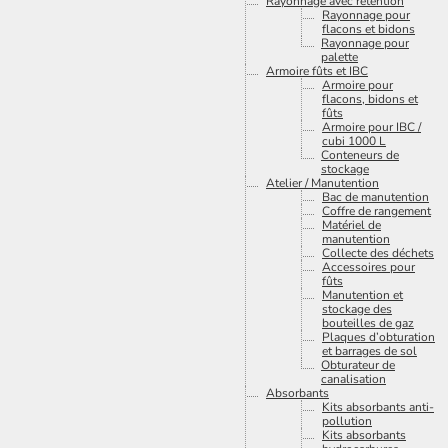
Rayonnage avec rétention
Rayonnage pour
flacons et bidons
Rayonnage pour
palette
Armoire fûts et IBC
Armoire pour
flacons, bidons et
fûts
Armoire pour IBC /
cubi 1000 L
Conteneurs de
stockage
Atelier / Manutention
Bac de manutention
Coffre de rangement
Matériel de
manutention
Collecte des déchets
Accessoires pour
fûts
Manutention et
stockage des
bouteilles de gaz
Plaques d’obturation
et barrages de sol
Obturateur de
canalisation
Absorbants
Kits absorbants anti-
pollution
Kits absorbants