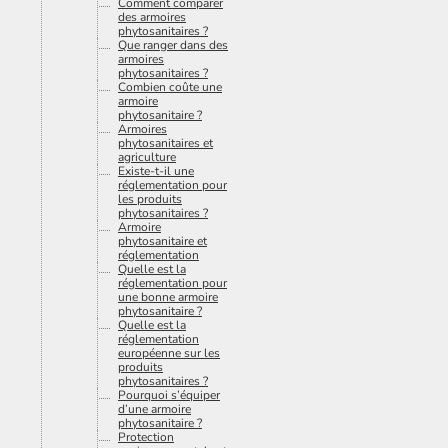
Comment comparer
des armoires
phytosanitaires ?
Que ranger dans des
armoires
phytosanitaires ?
Combien coûte une
armoire
phytosanitaire ?
Armoires
phytosanitaires et
agriculture
Existe-t-il une
réglementation pour
les produits
phytosanitaires ?
Armoire
phytosanitaire et
réglementation
Quelle est la
réglementation pour
une bonne armoire
phytosanitaire ?
Quelle est la
réglementation
européenne sur les
produits
phytosanitaires ?
Pourquoi s’équiper
d’une armoire
phytosanitaire ?
Protection