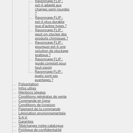
Rayonnage FLIP :
est-il adapté aux
charges semi-lourdes
?
Rayonnage FLIP :
est-il plus durable
que d'autres types ?
Rayonnage FLIP :
peut-on stocker des
produits chimiques ?
Rayonnage FLIP :
pourquoi est-il une
solution de stockage
pratique ?
Rayonnage FLIP :
guide complet pour
tout savoir
Rayonnage FLIP :
quels sont ses
avantages ?
Présentation
Infos utiles
Mentions légales
Conditions générales de vente
Commande en ligne
Conditions de livraison
Paiement de la commande
Législation environnementale
S.A.V.
Garanties
Téléchargez notre catalogue
Politique de confidentialité