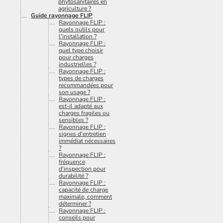
phytosanitaires en
agriculture ?
Guide rayonnage FLIP
Rayonnage FLIP :
quels outils pour
l'installation ?
Rayonnage FLIP :
quel type choisir
pour charges
industrielles ?
Rayonnage FLIP :
types de charges
recommandées pour
son usage ?
Rayonnage FLIP :
est-il adapté aux
charges fragiles ou
sensibles ?
Rayonnage FLIP :
signes d'entretien
immédiat nécessaires
?
Rayonnage FLIP :
fréquence
d'inspection pour
durabilité ?
Rayonnage FLIP :
capacité de charge
maximale, comment
déterminer ?
Rayonnage FLIP :
conseils pour