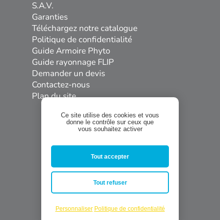
S.A.V.
Garanties
Téléchargez notre catalogue
Politique de confidentialité
Guide Armoire Phyto
Guide rayonnage FLIP
Demander un devis
Contactez-nous
Plan du site
Ce site utilise des cookies et vous
donne le contrôle sur ceux que
vous souhaitez activer
Tout accepter


Tout refuser
Personnaliser
Politique de confidentialité
Site réalisé par
Tribu and Co