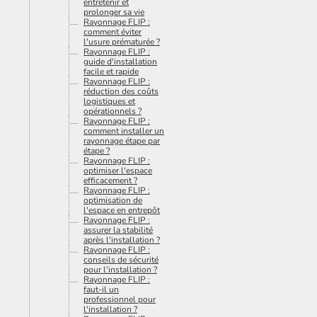
entretenir et
prolonger sa vie
Rayonnage FLIP :
comment éviter
l'usure prématurée ?
Rayonnage FLIP :
guide d'installation
facile et rapide
Rayonnage FLIP :
réduction des coûts
logistiques et
opérationnels ?
Rayonnage FLIP :
comment installer un
rayonnage étape par
étape ?
Rayonnage FLIP :
optimiser l'espace
efficacement ?
Rayonnage FLIP :
optimisation de
l'espace en entrepôt
Rayonnage FLIP :
assurer la stabilité
après l'installation ?
Rayonnage FLIP :
conseils de sécurité
pour l'installation ?
Rayonnage FLIP :
faut-il un
professionnel pour
l'installation ?