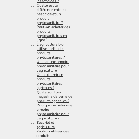
insecticides ?
Quelle est la
différence entre un
pesticide et un
produit
phytosanitaire ?
Peut-on acheter des
produits
phytosanitaires en
ligne ?
L’agriculture bio
utilise-t-elle des
produits
phytosanitaires ?
Utiliser une armoire
phytosanitaire pour
l’agriculture
Où se fournir en
produits
phytosanitaires
agricoles ?
Quels sont les
magasins de vente de
produits agricoles ?
Pourquoi acheter une
armoire
phytosanitaire pour
l’agriculture ?
Sécurité et
agriculture
Peut-on utiliser des
produits