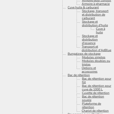
Armoire pour corrosif
Armoire à pharmacie
Cuve huile & carburant
Stockage, transport
et distribution de
carburant
Stockage et
distribution d'huile
Cuve à
huile
Stockage et
distribution
d'essence
Transport et
distribution d'AdBlue
Bungalows de stockage
Modules simples
Modules doubles ou
triples
Options et
accessoires
Bac de rétention
Bac de rétention pour
fût
Bac de rétention pour
cuve de 1000 L
Cuvette de rétention
Bac de rétention
souple
Plateforme de
rétention
Chariot de rétention