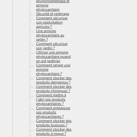
environnementale et
armoire
phytosanitaire
Sécurité et jardinage
Comment sécuriser
son exploitation
agricole ?
Une armoire
phytosanitaire au
jardin ?
Comment sécuriser
son jardin ?
Utiliser une armoire
phytosanitaire quand
on est jardinier
Comment ranger une
armoire
phytosanitaire ?
Comment stocker des
produits dangereux ?
Comment stocker des
produits chimiques ?
Comment mettre à
l’abri ses produits
phytosanitaires ?
Comment entreposer
ses produits
phytosanitaires ?
Comment stocker des
produits toxiques ?
Comment stocker des
produits à risque ?