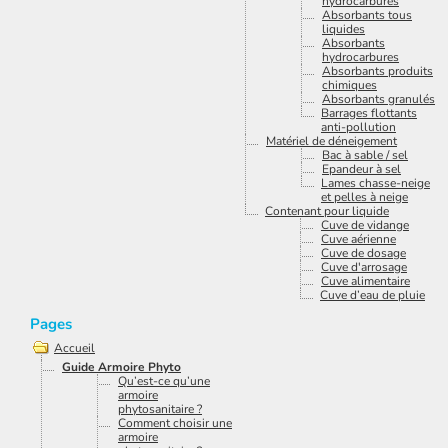
hydrocarbures
Absorbants tous
liquides
Absorbants
hydrocarbures
Absorbants produits
chimiques
Absorbants granulés
Barrages flottants
anti-pollution
Matériel de déneigement
Bac à sable / sel
Epandeur à sel
Lames chasse-neige
et pelles à neige
Contenant pour liquide
Cuve de vidange
Cuve aérienne
Cuve de dosage
Cuve d'arrosage
Cuve alimentaire
Cuve d’eau de pluie
Pages
Accueil
Guide Armoire Phyto
Qu’est-ce qu’une
armoire
phytosanitaire ?
Comment choisir une
armoire