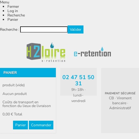
Menu
Fermer
Log in
Recherche
Panier
Recherche :
PANIER
02 47 51 50
31
produit
(vide)
9h-18h ·
Aucun produit
PAIEMENT SÉCURISÉ
lundi-
CB · Virement
vendredi
Coûts de transport en
bancaire ·
fonction du lieux de livraison
Administratif
0,00 €
Total
Panier
Commander