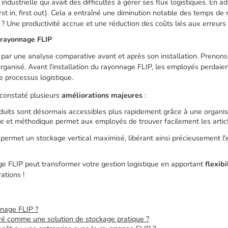
ndustrielle qui avait des difficultés à gérer ses flux logistiques. En a
rst in, first out). Cela a entraîné une diminution notable des temps d
? Une productivité accrue et une réduction des coûts liés aux erreur
u rayonnage FLIP
r une analyse comparative avant et après son installation. Prenons le
organisé. Avant l'installation du rayonnage FLIP, les employés perdai
e processus logistique.
a constaté plusieurs
améliorations majeures
:
oduits sont désormais accessibles plus rapidement grâce à une organis
ire et méthodique permet aux employés de trouver facilement les article
e permet un stockage vertical maximisé, libérant ainsi précieusement l'
 FLIP peut transformer votre gestion logistique en apportant
flexibi
ations !
nnage FLIP ?
éré comme une solution de stockage pratique ?