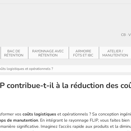
CB · V
BAC DE
RAYONNAGE AVEC
ARMOIRE
ATELIER /
RÉTENTION
RÉTENTION
FÛTS ET IBC
MANUTENTION
ûts logistiques et opérationnels ?
contribue-t-il à la réduction des coû
sformer vos
coûts logistiques
et opérationnels ? Sa conception ingén
mps de manutention
. En intégrant le rayonnage FLIP, vous faites bie
manière significative. Imaginez l'accès rapide aux produits et la dimin