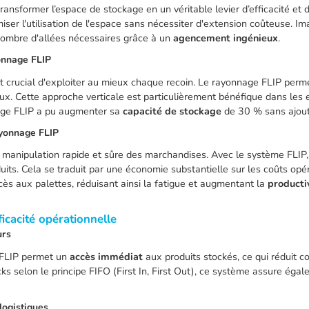
ansformer l’espace de stockage en un véritable levier d’efficacité et 
er l'utilisation de l'espace sans nécessiter d'extension coûteuse. Im
nombre d'allées nécessaires grâce à un
agencement ingénieux
.
onnage FLIP
t crucial d'exploiter au mieux chaque recoin. Le rayonnage FLIP perme
ieux. Cette approche verticale est particulièrement bénéfique dans le
age FLIP a pu augmenter sa
capacité de stockage
de 30 % sans ajout
ayonnage FLIP
a manipulation rapide et sûre des marchandises. Avec le système FLIP,
uits. Cela se traduit par une économie substantielle sur les coûts opér
ès aux palettes, réduisant ainsi la fatigue et augmentant la
producti
icacité opérationnelle
urs
e FLIP permet un
accès immédiat
aux produits stockés, ce qui réduit c
tocks selon le principe FIFO (First In, First Out), ce système assure ég
logistiques