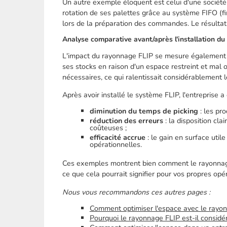
Un autre exemple éloquent est celui d'une société i
rotation de ses palettes grâce au système FIFO (fi
lors de la préparation des commandes. Le résultat 
Analyse comparative avant/après l'installation d
L'impact du rayonnage FLIP se mesure également pa
ses stocks en raison d'un espace restreint et mal 
nécessaires, ce qui ralentissait considérablement l
Après avoir installé le système FLIP, l'entreprise 
diminution du temps de picking
: les pr
réduction des erreurs
: la disposition cla
coûteuses ;
efficacité accrue
: le gain en surface util
opérationnelles.
Ces exemples montrent bien comment le rayonnage
ce que cela pourrait signifier pour vos propres opér
Nous vous recommandons ces autres pages :
Comment optimiser l'espace avec le rayo
Pourquoi le rayonnage FLIP est-il consid