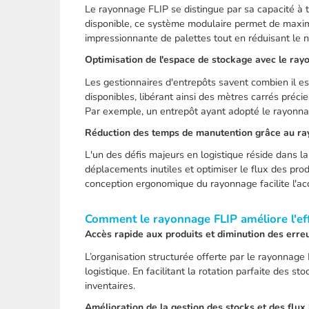
Le rayonnage FLIP se distingue par sa capacité à tr
disponible, ce système modulaire permet de maximis
impressionnante de palettes tout en réduisant le 
Optimisation de l'espace de stockage avec le ray
Les gestionnaires d'entrepôts savent combien il es
disponibles, libérant ainsi des mètres carrés préc
Par exemple, un entrepôt ayant adopté le rayonn
Réduction des temps de manutention grâce au r
L'un des défis majeurs en logistique réside dans l
déplacements inutiles et optimiser le flux des prod
conception ergonomique du rayonnage facilite l'acc
Comment le rayonnage FLIP améliore l'eff
Accès rapide aux produits et diminution des erre
L’organisation structurée offerte par le rayonnag
logistique. En facilitant la rotation parfaite des s
inventaires.
Amélioration de la gestion des stocks et des flux 