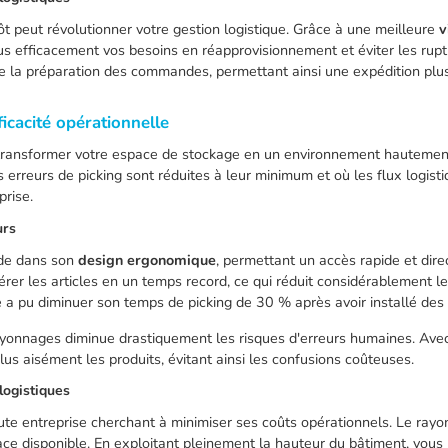
t peut révolutionner votre gestion logistique. Grâce à une meilleure
v
us efficacement vos besoins en réapprovisionnement et éviter les rup
de la préparation des commandes, permettant ainsi une expédition plus 
icacité opérationnelle
à transformer votre espace de stockage en un environnement hauteme
 erreurs de picking sont réduites à leur minimum et où les flux logist
prise.
urs
ide dans son
design ergonomique
, permettant un accès rapide et dire
érer les articles en un temps record, ce qui réduit considérablement 
re a pu diminuer son temps de picking de 30 % après avoir installé de
 rayonnages diminue drastiquement les risques d'erreurs humaines. Avec 
plus aisément les produits, évitant ainsi les confusions coûteuses.
logistiques
oute entreprise cherchant à minimiser ses coûts opérationnels. Le ray
space disponible. En exploitant pleinement la hauteur du bâtiment, vous