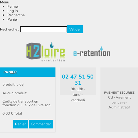
Menu
Fermer
Log in
Recherche
Panier
Recherche :
PANIER
02 47 51 50
31
produit
(vide)
9h-18h ·
Aucun produit
PAIEMENT SÉCURISÉ
lundi-
CB · Virement
vendredi
Coûts de transport en
bancaire ·
fonction du lieux de livraison
Administratif
0,00 €
Total
Panier
Commander