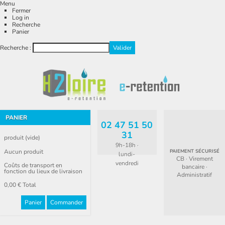
Menu
Fermer
Log in
Recherche
Panier
Recherche :
PANIER
02 47 51 50
31
produit
(vide)
9h-18h ·
Aucun produit
PAIEMENT SÉCURISÉ
lundi-
CB · Virement
vendredi
Coûts de transport en
bancaire ·
fonction du lieux de livraison
Administratif
0,00 €
Total
Panier
Commander