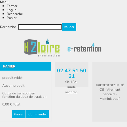
Menu
Fermer
Log in
Recherche
Panier
Recherche :
PANIER
02 47 51 50
31
produit
(vide)
9h-18h ·
Aucun produit
PAIEMENT SÉCURISÉ
lundi-
CB · Virement
vendredi
Coûts de transport en
bancaire ·
fonction du lieux de livraison
Administratif
0,00 €
Total
Panier
Commander