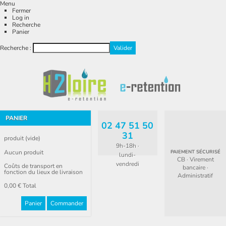
Menu
Fermer
Log in
Recherche
Panier
Recherche :
PANIER
02 47 51 50
31
produit
(vide)
9h-18h ·
Aucun produit
PAIEMENT SÉCURISÉ
lundi-
CB · Virement
vendredi
Coûts de transport en
bancaire ·
fonction du lieux de livraison
Administratif
0,00 €
Total
Panier
Commander