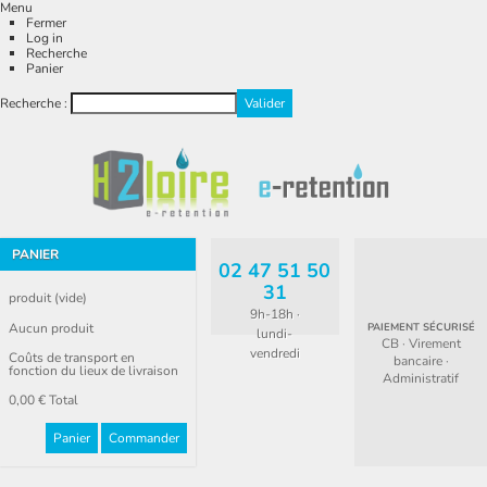
Menu
Fermer
Log in
Recherche
Panier
Recherche :
PANIER
02 47 51 50
31
produit
(vide)
9h-18h ·
Aucun produit
PAIEMENT SÉCURISÉ
lundi-
CB · Virement
vendredi
Coûts de transport en
bancaire ·
fonction du lieux de livraison
Administratif
0,00 €
Total
Panier
Commander