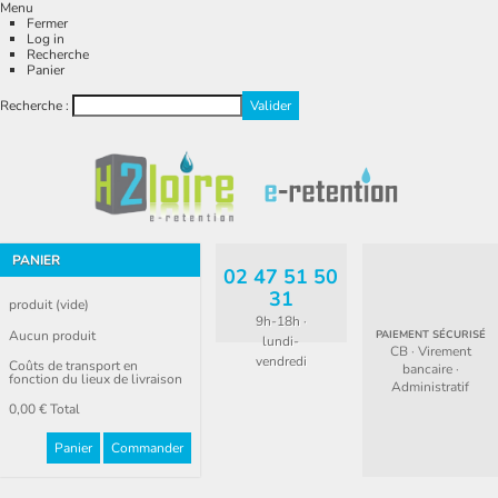
Menu
Fermer
Log in
Recherche
Panier
Recherche :
PANIER
02 47 51 50
31
produit
(vide)
9h-18h ·
Aucun produit
PAIEMENT SÉCURISÉ
lundi-
CB · Virement
vendredi
Coûts de transport en
bancaire ·
fonction du lieux de livraison
Administratif
0,00 €
Total
Panier
Commander