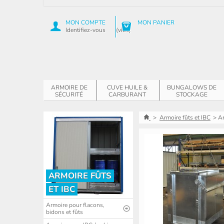
MON COMPTE
MON PANIER
Identifiez-vous
(vide)
ARMOIRE DE
CUVE HUILE &
BUNGALOWS DE
SÉCURITÉ
CARBURANT
STOCKAGE
>
Armoire fûts et IBC
>
Ar
ARMOIRE FÛTS
ET IBC
Armoire pour flacons,
bidons et fûts