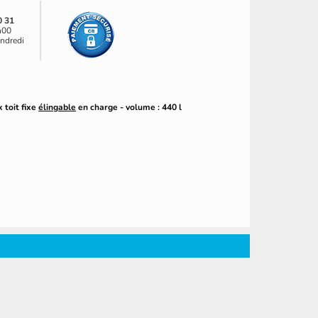
0 31
h00
endredi
 toit fixe
élingable
en charge - volume : 440 l