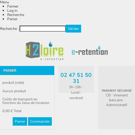
Menu
Fermer
Log in
Recherche
Panier
Recherche :
PANIER
02 47 51 50
31
produit
(vide)
9h-18h ·
Aucun produit
PAIEMENT SÉCURISÉ
lundi-
CB · Virement
vendredi
Coûts de transport en
bancaire ·
fonction du lieux de livraison
Administratif
0,00 €
Total
Panier
Commander