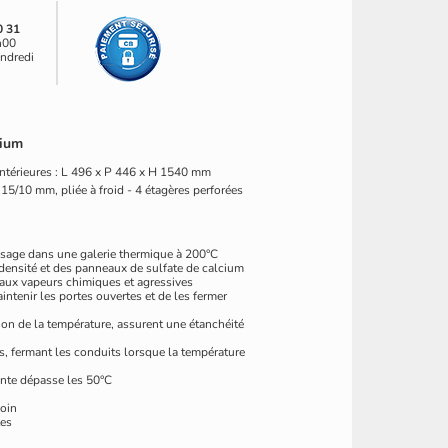
0 31
h00
endredi
hium
ntérieures : L 496 x P 446 x H 1540 mm
15/10 mm, pliée à froid - 4 étagères perforées
assage dans une galerie thermique à 200°C
 densité et des panneaux de sulfate de calcium
 aux vapeurs chimiques et agressives
ntenir les portes ouvertes et de les fermer
ion de la température, assurent une étanchéité
iés, fermant les conduits lorsque la température
nte dépasse les 50°C
soin
tes