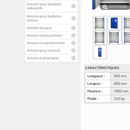
Armoire pour produits
AGRANDIR
radioactifs
Armoire pour batteries
lithium
Armoire toxique
Armoire phytosanitaire
Armoire compartimentée
Armoire pour corrosif
Armoire à pharmacie
CARACTÉRISTIQUES
Longueur :
595 mm
Largeur :
600 mm
Hauteur :
1950 mm
Poids :
210 kg