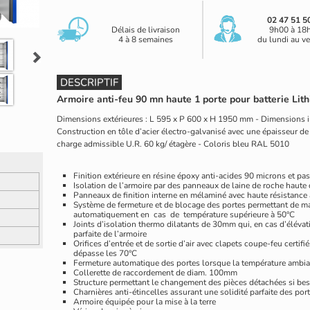
02 47 51 5
Délais de livraison
9h00 à 18
4 à 8 semaines
du lundi au v
DESCRIPTIF
Armoire anti-feu 90 mn haute 1 porte pour batterie Lit
Dimensions extérieures : L 595 x P 600 x H 1950 mm - Dimensions i
Construction en tôle d’acier électro-galvanisé avec une épaisseur de 
charge admissible U.R. 60 kg/ étagère - Coloris bleu RAL 5010
Finition extérieure en résine époxy anti-acides 90 microns et p
Isolation de l’armoire par des panneaux de laine de roche haute
Panneaux de finition interne en mélaminé avec haute résistance
Système de fermeture et de blocage des portes permettant de mai
automatiquement en cas de température supérieure à 50°C
Joints d’isolation thermo dilatants de 30mm qui, en cas d’élévat
parfaite de l’armoire
Orifices d’entrée et de sortie d’air avec clapets coupe-feu certif
dépasse les 70°C
Fermeture automatique des portes lorsque la température ambia
Collerette de raccordement de diam. 100mm
Structure permettant le changement des pièces détachées si be
Charnières anti-étincelles assurant une solidité parfaite des por
Armoire équipée pour la mise à la terre