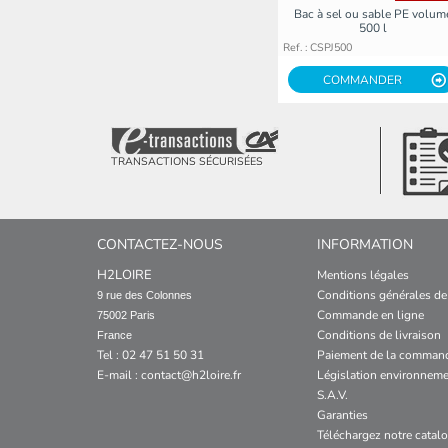
Bac à sel ou sable PE volum
500 l
Ref. : CSPJ500
COMMANDER
TRANSACTIONS SÉCURISÉES
CONTACTEZ-NOUS
INFORMATION
H2LOIRE
Mentions légales
Conditions générales de
9 rue des Colonnes

Commande en ligne
75002 Paris

Conditions de livraison
France
Tel : 02 47 51 50 31
Paiement de la comman
E-mail :
contact@h2loire.fr
Législation environneme
S.A.V.
Garanties
Téléchargez notre catal