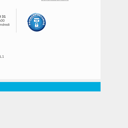
0 31
h00
endredi
EL1