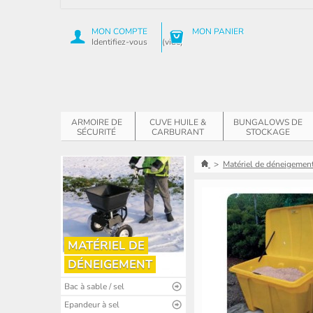
MON COMPTE
MON PANIER
Identifiez-vous
(vide)
ARMOIRE DE
CUVE HUILE &
BUNGALOWS DE
SÉCURITÉ
CARBURANT
STOCKAGE
>
Matériel de déneigemen
MATÉRIEL DE
DÉNEIGEMENT
Bac à sable / sel
Epandeur à sel