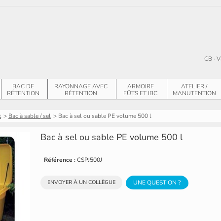
CB · V
BAC DE
RAYONNAGE AVEC
ARMOIRE
ATELIER /
RÉTENTION
RÉTENTION
FÛTS ET IBC
MANUTENTION
t
>
Bac à sable / sel
>
Bac à sel ou sable PE volume 500 l
Bac à sel ou sable PE volume 500 l
Référence :
CSPJ500J
ENVOYER À UN COLLÈGUE
UNE QUESTION ?