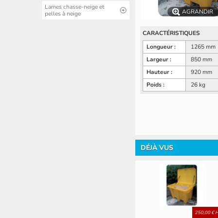
Lames chasse-neige et
AGRANDIR
pelles à neige
CARACTÉRISTIQUES
Longueur :
1265 mm
Largeur :
850 mm
Hauteur :
920 mm
Poids :
26 kg
DÉJÀ VUS
250,00 € 