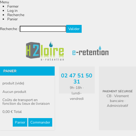
Menu
Fermer
Log in
Recherche
Panier
Recherche :
PANIER
02 47 51 50
31
produit
(vide)
9h-18h ·
Aucun produit
PAIEMENT SÉCURISÉ
lundi-
CB · Virement
vendredi
Coûts de transport en
bancaire ·
fonction du lieux de livraison
Administratif
0,00 €
Total
Panier
Commander