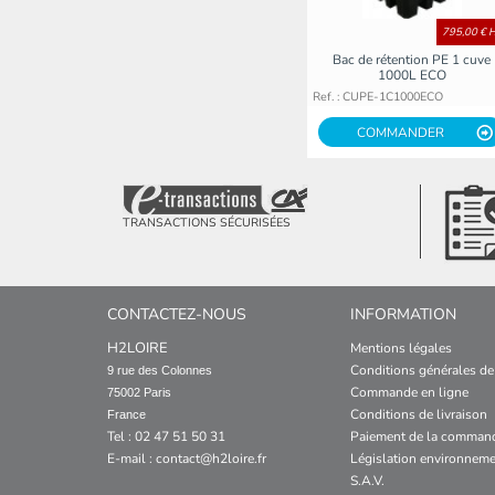
795,00 € 
Bac de rétention PE 1 cuve
1000L ECO
Ref. : CUPE-1C1000ECO
COMMANDER
TRANSACTIONS SÉCURISÉES
CONTACTEZ-NOUS
INFORMATION
H2LOIRE
Mentions légales
Conditions générales de
9 rue des Colonnes

Commande en ligne
75002 Paris

Conditions de livraison
France
Tel : 02 47 51 50 31
Paiement de la comman
E-mail :
contact@h2loire.fr
Législation environneme
S.A.V.