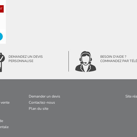
HT
DEMANDEZ UN DEVIS
BESOIN D'AIDE ?
PERSONNALISE
COMMANDEZ PAR TÉL
Demander un devis
Site ré
 vente
Contactez-nous
Plan du site
de
ntale