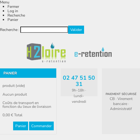
Menu
Fermer
Log in
Recherche
Panier
Recherche :
PANIER
02 47 51 50
31
produit
(vide)
9h-18h ·
Aucun produit
PAIEMENT SÉCURISÉ
lundi-
CB · Virement
vendredi
Coûts de transport en
bancaire ·
fonction du lieux de livraison
Administratif
0,00 €
Total
Panier
Commander