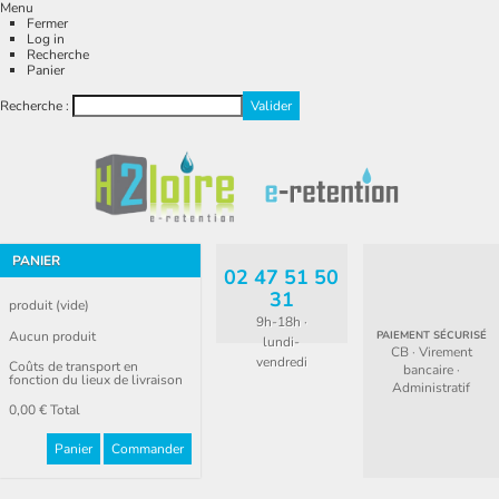
Menu
Fermer
Log in
Recherche
Panier
Recherche :
PANIER
02 47 51 50
31
produit
(vide)
9h-18h ·
Aucun produit
PAIEMENT SÉCURISÉ
lundi-
CB · Virement
vendredi
Coûts de transport en
bancaire ·
fonction du lieux de livraison
Administratif
0,00 €
Total
Panier
Commander