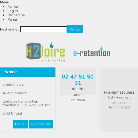
Menu
Fermer
Log in
Recherche
Panier
Recherche :
PANIER
02 47 51 50
31
produit
(vide)
9h-18h ·
Aucun produit
PAIEMENT SÉCURISÉ
lundi-
CB · Virement
vendredi
Coûts de transport en
bancaire ·
fonction du lieux de livraison
Administratif
0,00 €
Total
Panier
Commander