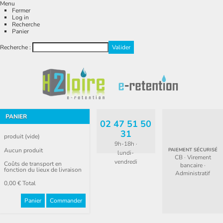
Menu
Fermer
Log in
Recherche
Panier
Recherche :
PANIER
02 47 51 50
31
produit
(vide)
9h-18h ·
Aucun produit
PAIEMENT SÉCURISÉ
lundi-
CB · Virement
vendredi
Coûts de transport en
bancaire ·
fonction du lieux de livraison
Administratif
0,00 €
Total
Panier
Commander