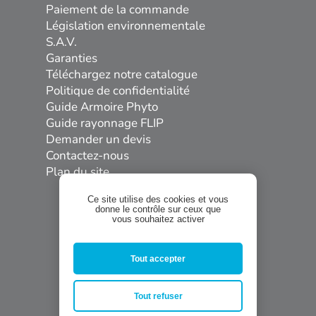
Paiement de la commande
Législation environnementale
S.A.V.
Garanties
Téléchargez notre catalogue
Politique de confidentialité
Guide Armoire Phyto
Guide rayonnage FLIP
Demander un devis
Contactez-nous
Plan du site
Ce site utilise des cookies et vous
donne le contrôle sur ceux que
vous souhaitez activer
Tout accepter


Tout refuser