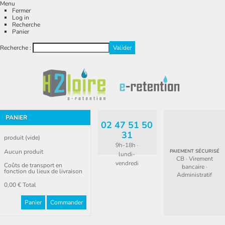
Menu
Fermer
Log in
Recherche
Panier
Recherche :
PANIER
02 47 51 50
31
produit
(vide)
9h-18h ·
Aucun produit
PAIEMENT SÉCURISÉ
lundi-
CB · Virement
vendredi
Coûts de transport en
bancaire ·
fonction du lieux de livraison
Administratif
0,00 €
Total
Panier
Commander