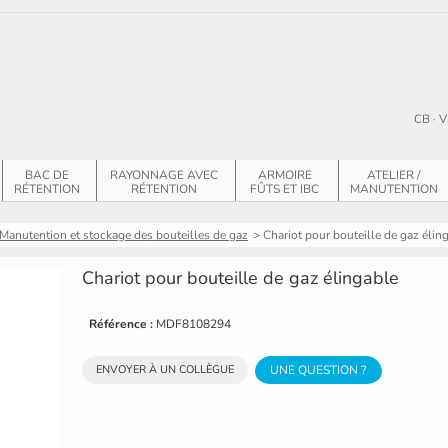
CB · V
BAC DE
RAYONNAGE AVEC
ARMOIRE
ATELIER /
RÉTENTION
RÉTENTION
FÛTS ET IBC
MANUTENTION
Manutention et stockage des bouteilles de gaz
>
Chariot pour bouteille de gaz élin
Chariot pour bouteille de gaz élingable
Référence :
MDF8108294
ENVOYER À UN COLLÈGUE
UNE QUESTION ?