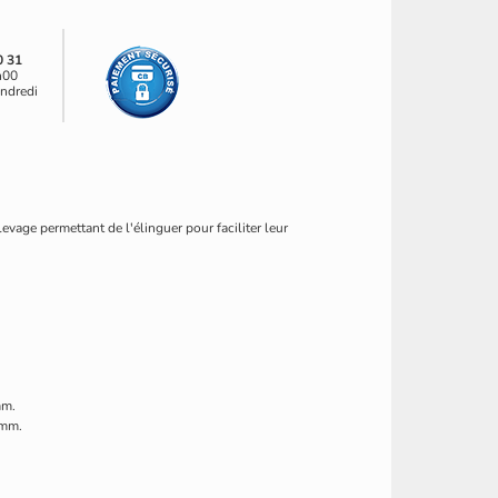
0 31
h00
endredi
evage permettant de l'élinguer pour faciliter leur
mm.
 mm.