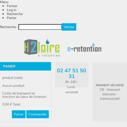
Menu
Fermer
Log in
Recherche
Panier
Recherche :
PANIER
02 47 51 50
31
produit
(vide)
9h-18h ·
Aucun produit
PAIEMENT SÉCURISÉ
lundi-
CB · Virement
vendredi
Coûts de transport en
bancaire ·
fonction du lieux de livraison
Administratif
0,00 €
Total
Panier
Commander