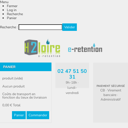
Menu
Fermer
Log in
Recherche
Panier
Recherche :
PANIER
02 47 51 50
31
produit
(vide)
9h-18h ·
Aucun produit
PAIEMENT SÉCURISÉ
lundi-
CB · Virement
vendredi
Coûts de transport en
bancaire ·
fonction du lieux de livraison
Administratif
0,00 €
Total
Panier
Commander