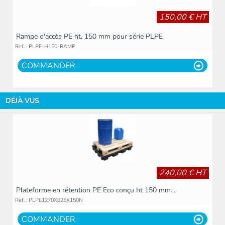
150,00 € HT
Rampe d'accès PE ht. 150 mm pour série PLPE
Ref. : PLPE-H150-RAMP
COMMANDER
DÉJÀ VUS
240,00 € HT
Plateforme en rétention PE Eco conçu ht 150 mm...
Ref. : PLPE1270X825X150N
COMMANDER