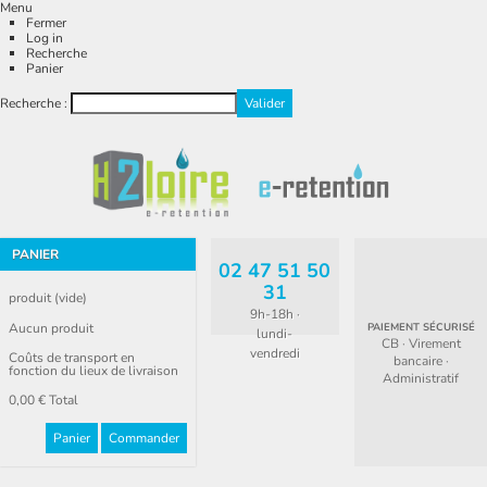
Menu
Fermer
Log in
Recherche
Panier
Recherche :
PANIER
02 47 51 50
31
produit
(vide)
9h-18h ·
Aucun produit
PAIEMENT SÉCURISÉ
lundi-
CB · Virement
vendredi
Coûts de transport en
bancaire ·
fonction du lieux de livraison
Administratif
0,00 €
Total
Panier
Commander