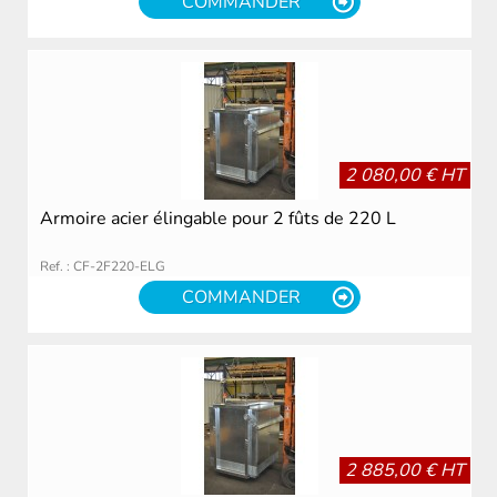
COMMANDER
2 080,00 € HT
Armoire acier élingable pour 2 fûts de 220 L
Ref. : CF-2F220-ELG
COMMANDER
2 885,00 € HT