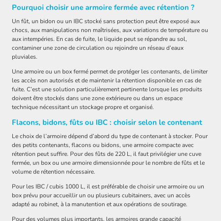
Pourquoi choisir une armoire fermée avec rétention ?
Un fût, un bidon ou un IBC stocké sans protection peut être exposé aux
chocs, aux manipulations non maîtrisées, aux variations de température ou
aux intempéries. En cas de fuite, le liquide peut se répandre au sol,
contaminer une zone de circulation ou rejoindre un réseau d’eaux
pluviales.
Une armoire ou un box fermé permet de protéger les contenants, de limiter
les accès non autorisés et de maintenir la rétention disponible en cas de
fuite. C’est une solution particulièrement pertinente lorsque les produits
doivent être stockés dans une zone extérieure ou dans un espace
technique nécessitant un stockage propre et organisé.
Flacons, bidons, fûts ou IBC : choisir selon le contenant
Le choix de l’armoire dépend d’abord du type de contenant à stocker. Pour
des petits contenants, flacons ou bidons, une armoire compacte avec
rétention peut suffire. Pour des fûts de 220 L, il faut privilégier une cuve
fermée, un box ou une armoire dimensionnée pour le nombre de fûts et le
volume de rétention nécessaire.
Pour les IBC / cubis 1000 L, il est préférable de choisir une armoire ou un
box prévu pour accueillir un ou plusieurs cubitainers, avec un accès
adapté au robinet, à la manutention et aux opérations de soutirage.
Pour des volumes plus importants, les armoires grande capacité