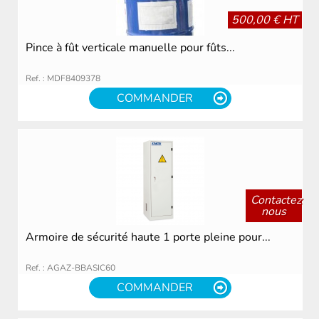
500,00 € HT
Pince à fût verticale manuelle pour fûts...
Ref. : MDF8409378
COMMANDER
Contactez
nous
Armoire de sécurité haute 1 porte pleine pour...
Ref. : AGAZ-BBASIC60
COMMANDER