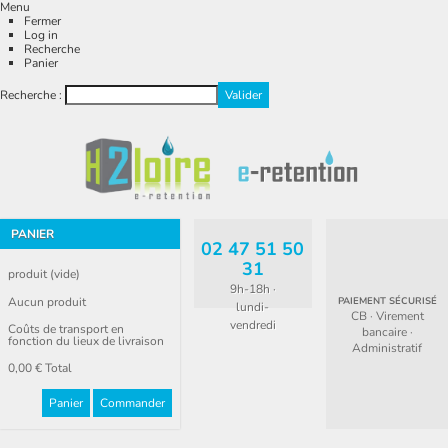
Menu
Fermer
Log in
Recherche
Panier
Recherche :
PANIER
02 47 51 50
31
produit
(vide)
9h-18h ·
Aucun produit
PAIEMENT SÉCURISÉ
lundi-
CB · Virement
vendredi
Coûts de transport en
bancaire ·
fonction du lieux de livraison
Administratif
0,00 €
Total
Panier
Commander