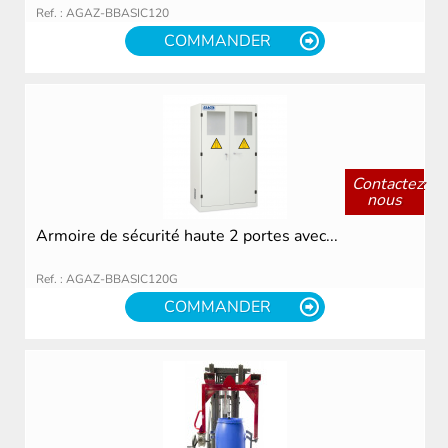
Ref. : AGAZ-BBASIC120
COMMANDER
Contactez
nous
Armoire de sécurité haute 2 portes avec...
Ref. : AGAZ-BBASIC120G
COMMANDER