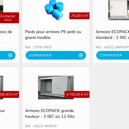
75,00 € HT
Contactez
nous
box de
Pieds pour armoire PE petit ou
Armoire ECOPACK
grand modèle
standard - 2 IBC 
-
Ref. : CFPE-PIED
Ref. : AECO-3MHSTP
COMMANDER
COMMANDER
400,00 € HT
4 750,00 € HT
eur
Armoire ECOPACK grande
.
hauteur - 3 IBC ou 12 fûts
Ref. : AECO-4MGHP