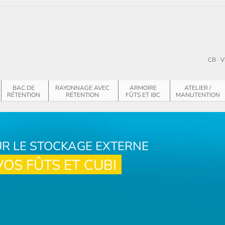
CB · V
BAC DE
RAYONNAGE AVEC
ARMOIRE
ATELIER /
RÉTENTION
RÉTENTION
FÛTS ET IBC
MANUTENTION
R LE STOCKAGE EXTERNE
VOS FÛTS ET CUBI