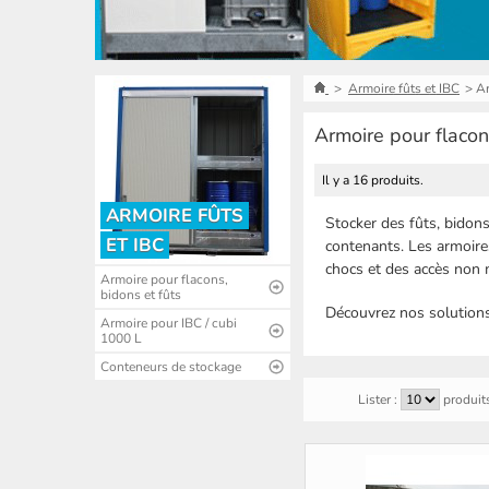
>
Armoire fûts et IBC
>
Ar
Armoire pour flacon
Il y a 16 produits.
ARMOIRE FÛTS
Stocker des fûts, bidons
ET IBC
contenants. Les armoire
chocs et des accès non m
Armoire pour flacons,
bidons et fûts
Découvrez nos solutions 
Armoire pour IBC / cubi
1000 L
Conteneurs de stockage
Lister :
produit