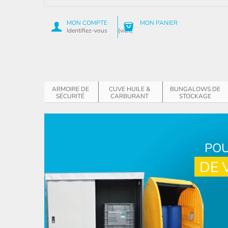
MON COMPTE
MON PANIER
Identifiez-vous
(vide)
ARMOIRE DE
CUVE HUILE &
BUNGALOWS DE
SÉCURITÉ
CARBURANT
STOCKAGE
POU
DE 