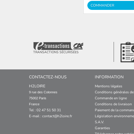
COMMANDER
TRANSACTIONS SÉCURISÉES
CONTACTEZ-NOUS
INFORMATION
H2LOIRE
Mentions légales
Conditions générales de
9 rue des Colonnes

Commande en ligne
75002 Paris

Conditions de livraison
France
Tel : 02 47 51 50 31
Paiement de la comman
E-mail :
contact@h2loire.fr
Législation environneme
S.A.V.
Garanties
Téléchargez notre catal