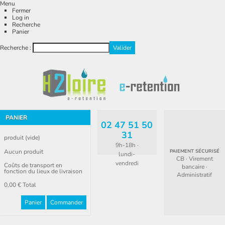
Menu
Fermer
Log in
Recherche
Panier
Recherche :
PANIER
02 47 51 50
31
produit
(vide)
9h-18h ·
Aucun produit
PAIEMENT SÉCURISÉ
lundi-
CB · Virement
vendredi
Coûts de transport en
bancaire ·
fonction du lieux de livraison
Administratif
0,00 €
Total
Panier
Commander