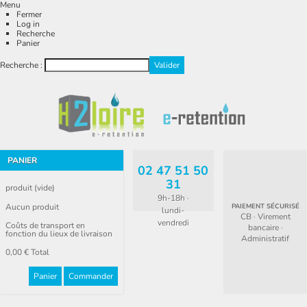
Menu
Fermer
Log in
Recherche
Panier
Recherche :
PANIER
02 47 51 50
31
produit
(vide)
9h-18h ·
Aucun produit
PAIEMENT SÉCURISÉ
lundi-
CB · Virement
vendredi
Coûts de transport en
bancaire ·
fonction du lieux de livraison
Administratif
0,00 €
Total
Panier
Commander