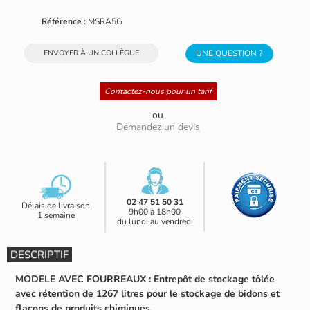
Référence :
MSRA5G
ENVOYER À UN COLLÈGUE
UNE QUESTION ?
Contactez-nous pour un tarif
ou
Demandez un devis
02 47 51 50 31
Délais de livraison
9h00 à 18h00
1 semaine
du lundi au vendredi
DESCRIPTIF
MODELE AVEC FOURREAUX :
Entrepôt de stockage tôlée
avec rétention de 1267 litres pour le stockage de bidons et
flacons de produits chimiques.