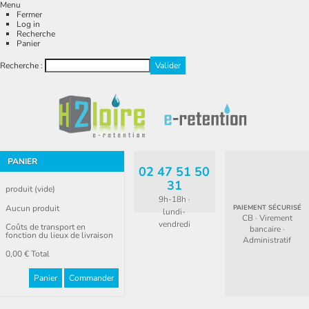
Menu
Fermer
Log in
Recherche
Panier
Recherche :
PANIER
02 47 51 50
31
produit
(vide)
9h-18h ·
Aucun produit
PAIEMENT SÉCURISÉ
lundi-
CB · Virement
vendredi
Coûts de transport en
bancaire ·
fonction du lieux de livraison
Administratif
0,00 €
Total
Panier
Commander