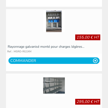
155,00 € HT
Rayonnage galvanisé monté pour charges légères...
Ref. : MSRO-RG1XM
COMMANDER
295,00 € HT