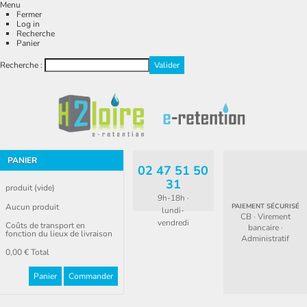
Menu
Fermer
Log in
Recherche
Panier
Recherche :
PANIER
02 47 51 50
31
produit
(vide)
9h-18h ·
Aucun produit
PAIEMENT SÉCURISÉ
lundi-
CB · Virement
vendredi
Coûts de transport en
bancaire ·
fonction du lieux de livraison
Administratif
0,00 €
Total
Panier
Commander