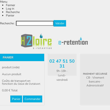
Menu
Fermer
Log in
Recherche
Panier
Recherche :
PANIER
02 47 51 50
31
produit
(vide)
9h-18h ·
Aucun produit
PAIEMENT SÉCURISÉ
lundi-
CB · Virement
vendredi
Coûts de transport en
bancaire ·
fonction du lieux de livraison
Administratif
0,00 €
Total
Panier
Commander