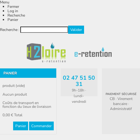
Menu
Fermer
Log in
Recherche
Panier
Recherche :
PANIER
02 47 51 50
31
produit
(vide)
9h-18h ·
Aucun produit
PAIEMENT SÉCURISÉ
lundi-
CB · Virement
vendredi
Coûts de transport en
bancaire ·
fonction du lieux de livraison
Administratif
0,00 €
Total
Panier
Commander